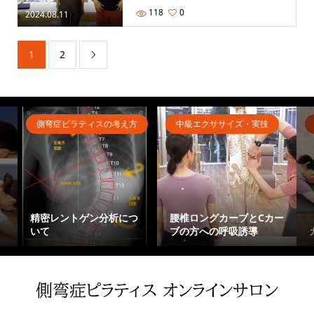
118
0
2024.08.11
1
2

側弯症ピラティスの考え方
中級エクササイズ・実技
精密レントゲン分析につ
腰椎ロングカーブとCカー
いて
ブの方への呼吸誘導
側弯症ピラティス オンラインサロン