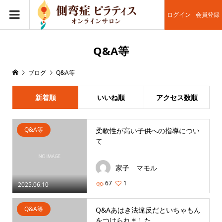
ログイン
会員登録
Q&A等
ブログ
Q&A等
新着順
いいね順
アクセス数順
Q&A等
柔軟性が高い子供への指導につい
て
家子 マモル
67
1
2025.06.10
Q&A等
Q&Aあはき法違反だといちゃもん
をつけられました