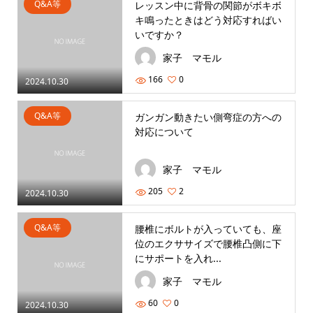
Q&A等
レッスン中に背骨の関節がボキボ
キ鳴ったときはどう対応すればい
いですか？
家子 マモル
166
0
2024.10.30
Q&A等
ガンガン動きたい側弯症の方への
対応について
家子 マモル
205
2
2024.10.30
Q&A等
腰椎にボルトが入っていても、座
位のエクササイズで腰椎凸側に下
にサポートを入れ...
家子 マモル
60
0
2024.10.30