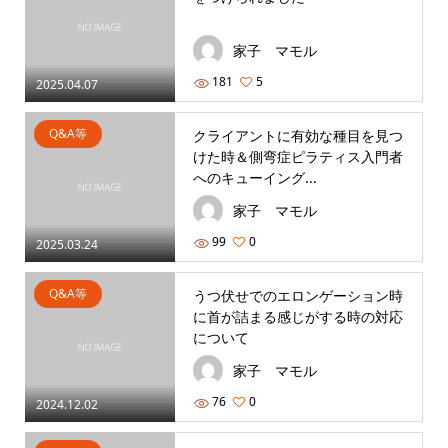
家子 マモル
181
5
2025.04.07
Q&A等
クライアントに有効な種目を見つ
けた時＆側弯症ピラティス入門者
へのキューイング...
家子 マモル
99
0
2025.03.24
Q&A等
うつ伏せでのエロンゲーション時
に首が詰まる感じがする時の対応
について
家子 マモル
76
0
2024.12.02