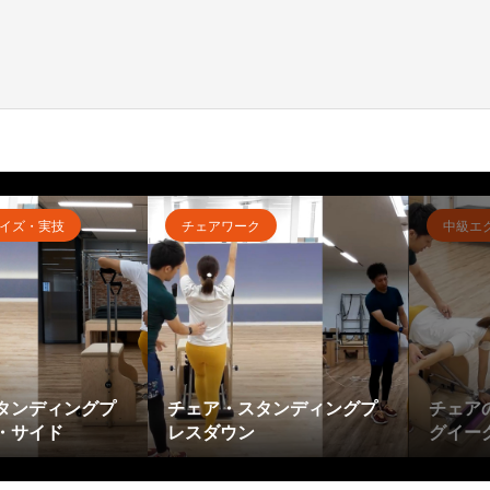
イズ・実技
チェアワーク
中級エ
タンディングプ
チェア・スタンディングプ
チェア
・サイド
レスダウン
グイー