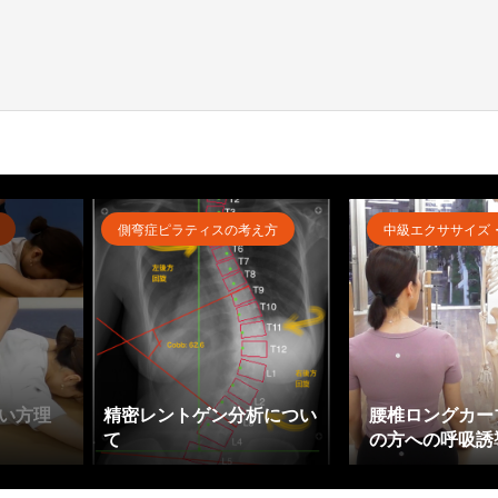
側弯症ピラティスの考え方
中級エクササイズ
い方理
精密レントゲン分析につい
腰椎ロングカー
て
の方への呼吸誘